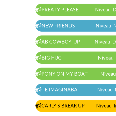
PREATY PLEASE Niveau Dé
NEW FRIENDS Niveau No
AB COWBOY UP Niveau Dé
BIG HUG Niveau Déb
PONY ON MY BOAT Niveau 
TE IMAGINABA Niveau N
CARLY'S BREAK UP Niveau Int