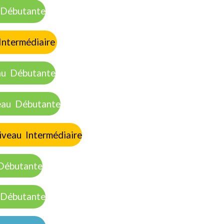
butante
ermédiaire
Débutante
 Débutante
ntermédiaire
utante
utante