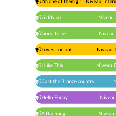
I'm one of them girl Niveau Inter
Giddy up Niveau Déb
Good to be Niveau Dé
Loves run out Niveau Int
I Like This Niveau Dé
Cast the Bronze country Ni
Hello Friday Niveau Nov
A Bar Song Niveau Dé