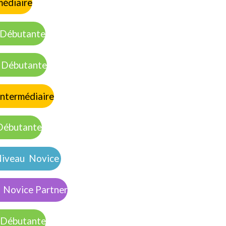
médiaire
utante
butante
ermédiaire
butante
veau Novice
ice Partner
butante