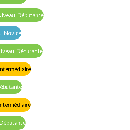
au Débutante
Novice
au Débutante
ermédiaire
utante
rmédiaire
butante