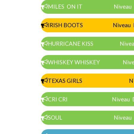
MILES ON IT Niveau Dé
IRISH BOOTS Niveau Int
HURRICANE KISS Niveau 
WHISKEY WHISKEY Niveau
TEXAS GIRLS Niveau I
CRI CRI Niveau Déb
SOUL Niveau Déb