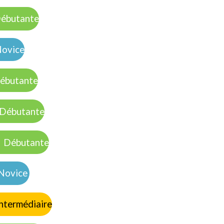
butante
vice
butante
utante
Débutante
ovice
ermédiaire